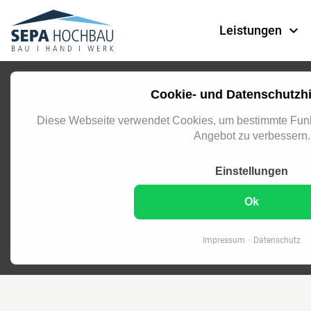
Navigation überspringen
Leistungen
Cookie- und Datenschutzh
Diese Webseite verwendet Cookies, um bestimmte Funk
Angebot zu verbessern.
Viel
Einstellungen
Ihre Abmeldung für 
Ok
Impressum
Datenschutz