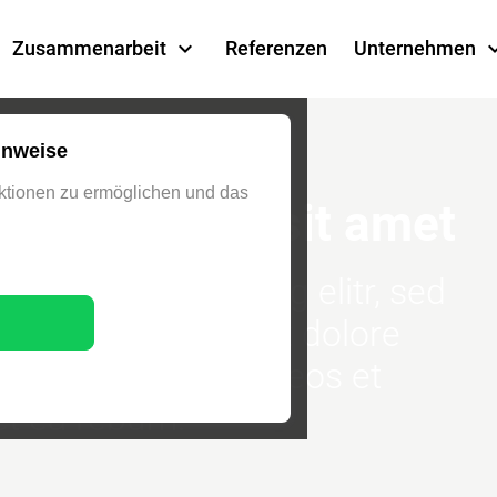
Zusammenarbeit
Referenzen
Unternehmen
inweise
tionen zu ermöglichen und das
Ipsum dolor sit amet
setetur sadipscing elitr, sed
idunt ut labore et dolore
voluptua. At vero eos et
et ea rebum.