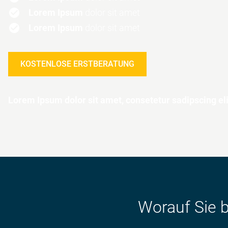
Lorem Ipsum
dolor sit amet
Lorem Ipsum
dolor sit amet
KOSTENLOSE ERSTBERATUNG
Lorem Ipsum dolor sit amet, consetetur sadipscing eli
Worauf Sie b