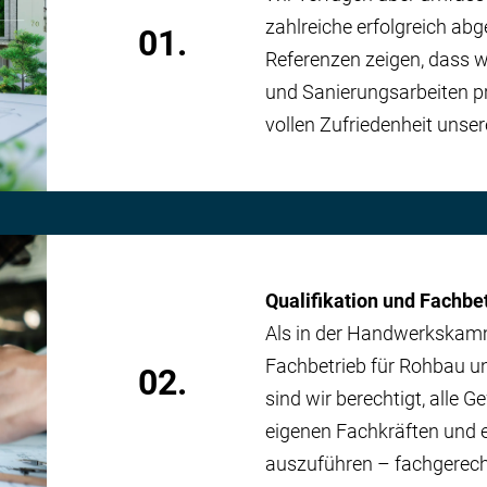
zahlreiche erfolgreich ab­
01.
Referenzen zeigen, dass w
und Sanierungs­arbeiten p
vollen Zufriedenheit unse
Qualifikation und Fachbe
Als in der Handwerks­kam
Fachbetrieb für Rohbau un
02.
sind wir berechtigt, alle 
eigenen Fachkräften und 
auszuführen – fach­gerecht