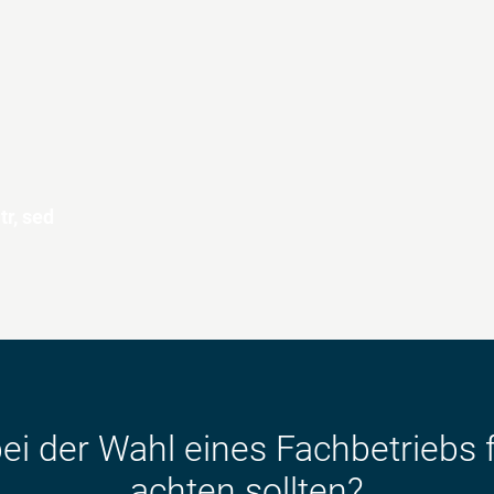
tr, sed
ei der Wahl eines Fach­betriebs f
achten sollten?