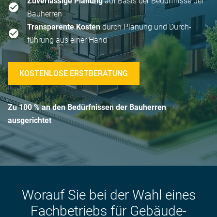
Zuver­lässige Planung
auf Basis der Bedürfnisse der
Bau­herren
Trans­parente Kosten
durch Planung und Durch­
führung aus einer Hand
KOSTENLOSE ERSTBERATUNG
Zu 100 % an den Be­dürfnissen der Bau­herren
ausgerichtet
Worauf Sie bei der Wahl eines
Fach­betriebs für Gebäude­