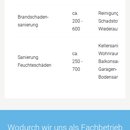
ca.
Reinigung,
Brandschaden­
200 -
Schadstoffbese
sanierung
600
Wiederaufbau
Kellersanierung
ca.
Wohnraumsani
Sanierung
250 -
Balkonsanierun
Feuchteschäden
700
Garagen- und
Bodensanierun
Wo­durch wir uns als Fach­betrieb