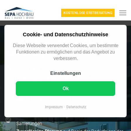
KOSTENLOSE ERSTBERATUNG
Cookie- und Datenschutzhinweise
Fach­betrieb für Gebäude­
Diese Webseite verwendet Cookies, um bestimmte
sanierung
Funktionen zu ermöglichen und das Angebot zu
verbessern.
Wir unterstützen Bauherren in der
Einstellungen
Rhein-Ruhr-Region bei der
Planung und Umsetzung von
Ok
Gebäude­sanierungen.
Impressum
Datenschutz
Bauliche Instand­setzung
, Komfort- und ästhetische
San­ierungen