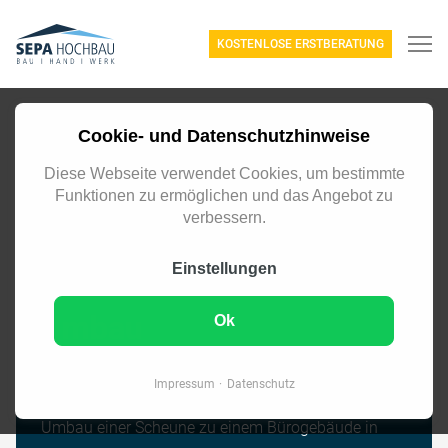
KOSTENLOSE ERSTBERATUNG
Cookie- und Datenschutzhinweise
Diese Webseite verwendet Cookies, um bestimmte
Funktionen zu ermöglichen und das Angebot zu
verbessern.
Einstellungen
Umbau
Ok
Bergneustadt
Impressum
Datenschutz
Umbau einer Scheune zu einem Bürogebäude in